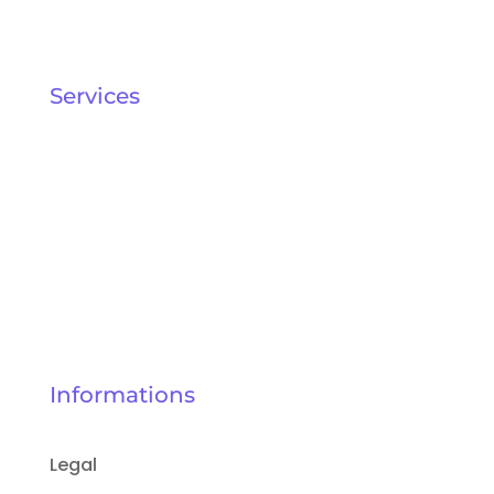
Services
About
Blog
Pricing
My Bullet Shop
Informations
Legal